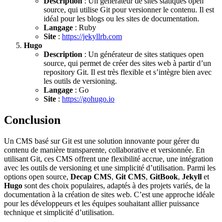
Description
: Un générateur de sites statiques open
source, qui utilise Git pour versionner le contenu. Il est
idéal pour les blogs ou les sites de documentation.
Langage
: Ruby
Site
:
https://jekyllrb.com
Hugo
Description
: Un générateur de sites statiques open
source, qui permet de créer des sites web à partir d’un
repository Git. Il est très flexible et s’intègre bien avec
les outils de versioning.
Langage
: Go
Site
:
https://gohugo.io
Conclusion
Un CMS basé sur Git est une solution innovante pour gérer du
contenu de manière transparente, collaborative et versionnée. En
utilisant Git, ces CMS offrent une flexibilité accrue, une intégration
avec les outils de versioning et une simplicité d’utilisation. Parmi les
options open source,
Decap CMS
,
Git CMS
,
GitBook
,
Jekyll
et
Hugo
sont des choix populaires, adaptés à des projets variés, de la
documentation à la création de sites web. C’est une approche idéale
pour les développeurs et les équipes souhaitant allier puissance
technique et simplicité d’utilisation.